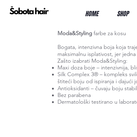
HOME
SHOP
Moda&Styling
farbe za kosu
Bogata, intenzivna boja koja tra
maksimalnu isplativost, jer jedna
Zašto izabrati Moda&Styling:
Maxi doza boje – intenzivnija, blis
Silk Complex 3® – kompleks svileni
štiteći boju od ispiranja i dajući jo
Antioksidanti – čuvaju boju sta
Bez parabena
Dermatološki testirano u laborat