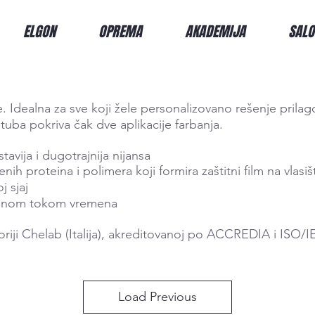
ELGON
OPREMA
AKADEMIJA
SALO
je. Idealna za sve koji žele personalizovano rešenje pril
 tuba pokriva čak dve aplikacije farbanja.
tavija i dugotrajnija nijansa
h proteina i polimera koji formira zaštitni film na vlasiš
j sjaj
bilnom tokom vremena
oriji Chelab (Italija), akreditovanoj po ACCREDIA i ISO/
Load Previous