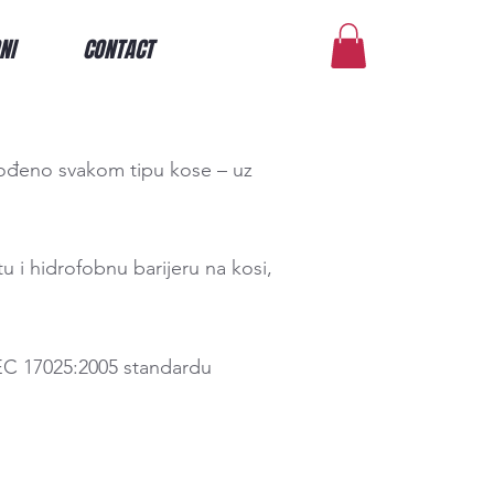
NI
CONTACT
agođeno svakom tipu kose – uz
tu i hidrofobnu barijeru na kosi,
IEC 17025:2005 standardu