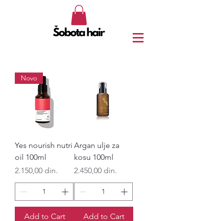
Novo
Yes nourish nutri
Argan ulje za
oil 100ml
kosu 100ml
Price
Price
2.150,00 din.
2.450,00 din.
Add to Cart
Add to Cart