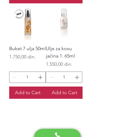
Buket 7 ulja 50ml
Ulje za kosu
jačina 1. 65ml
Price
1.750,00 din.
Price
1.550,00 din.
Add to Cart
Add to Cart
Podatci o firmi
Šobota d.o.o;
Arhimandrita Gerasima Zelića 3;
PIB
101-8-333-01