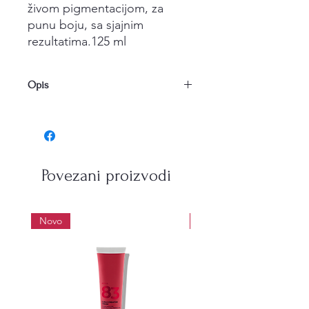
živom pigmentacijom, za
punu boju, sa sjajnim
rezultatima.125 ml
Opis
M&S
Trajna kozmeticka farba za bojenje
kose sa hidorgenom, sa bogatom,
živom pigmentacijom, za punu boju,
sa sjajnim rezultatima.
Povezani proizvodi
125 ml
Novo
Novo