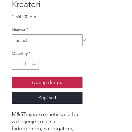
Kreatori
Price
1.350,00 din.
Nijansa
*
Quantity
*
Dodaj u korpu
Kupi sad
M&STrajna kozmeticka farba
za bojenje kose sa
hidorgenom, sa bogatom,