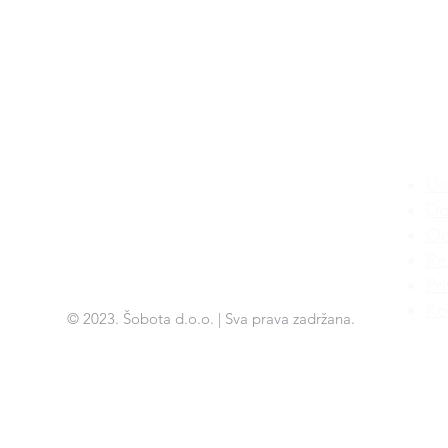
Us
Do
Od
Re
Pr
Kol
© 2023. Šobota d.o.o. | Sva prava zadržana.