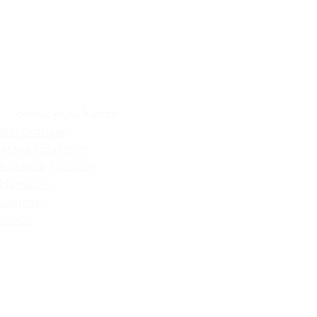
Inf
ormacije za kupce
lovi prodaje;
stava i plaćanje;
ustanak i povrat;
klamacije;
ivatnost;
ačići.