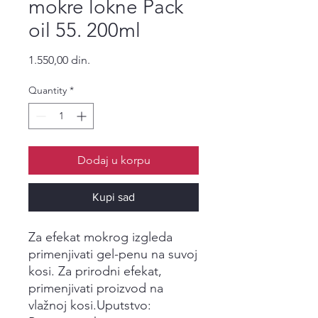
mokre lokne Pack
oil 55. 200ml
Price
1.550,00 din.
Quantity
*
Dodaj u korpu
Kupi sad
Za efekat mokrog izgleda
primenjivati gel-penu na suvoj
kosi. Za prirodni efekat,
primenjivati proizvod na
vlažnoj kosi.Uputstvo: