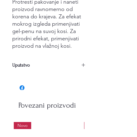
Protresti pakovanje i naneti
proizvod ravnomerno od
korena do krajeva. Za efekat
mokrog izgleda primenjivati
gel-penu na suvoj kosi. Za
prirodni efekat, primenjivati
proizvod na vlažnoj kosi.
Uputstvo
Protresti pakovanje i naneti proizvod
ravnomerno od korena do krajeva. Za
efekat mokrog izgleda primenjivati
gel-penu na suvoj kosi. Za prirodni
efekat, primenjivati proizvod na
Povezani proizvodi
vlažnoj kosi.
Novo
Novo