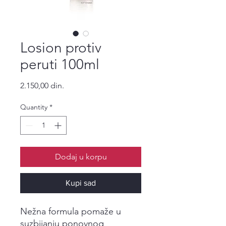
Losion protiv
peruti 100ml
Price
2.150,00 din.
Quantity
*
Dodaj u korpu
Kupi sad
Nežna formula pomaže u
suzbijanju ponovnog