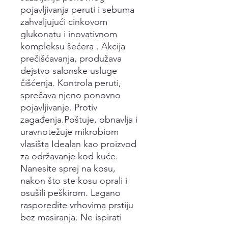
pojavljivanja peruti i sebuma
zahvaljujući cinkovom
glukonatu i inovativnom
kompleksu šećera . Akcija
prečišćavanja, produžava
dejstvo salonske usluge
čišćenja. Kontrola peruti,
sprečava njeno ponovno
pojavljivanje. Protiv
zagađenja.Poštuje, obnavlja i
uravnotežuje mikrobiom
vlasišta Idealan kao proizvod
za održavanje kod kuće.
Nanesite sprej na kosu,
nakon što ste kosu oprali i
osušili peškirom. Lagano
rasporedite vrhovima prstiju
bez masiranja. Ne ispirati